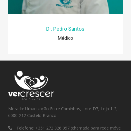
Dr. Pedro Santos
Médico
Morada: Urbanização Entre Caminhos, Lote-D7, Loja 1-2,
6000-212 Castelo Branco
Telefone:
+351 272 326 057
(chamada para rede móvel