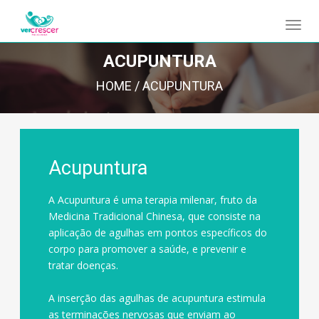
ACUPUNTURA
HOME
/
ACUPUNTURA
Acupuntura
A Acupuntura é uma terapia milenar, fruto da
Medicina Tradicional Chinesa, que consiste na
aplicação de agulhas em pontos específicos do
corpo para promover a saúde, e prevenir e
tratar doenças.
A inserção das agulhas de acupuntura estimula
as terminações nervosas que enviam ao